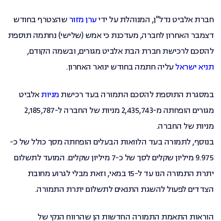
חברת אלביט נדל"ן, המנוהלת על ידי
ערן מזור
שהצטרף בחודש
דצמבר האחרון לחברה, מעדכנת כי אמש (שלישי) נחתמה תוספת
להסכם לרכישת חברת הבת אלביט מגורים, ובשמה הקודם,
תניא ישראל
עליה חתמה בחודש ינואר האחרון.
במסגרת התוספת להסכם התמורה בעד רכישת
מניות
אלביט
מגורים הופחתה מ-2,435,743 מניות של החברה ל-2,185,787
מניות של החברה.
בנוסף, לתמורה בעד הלוואות הבעלים הופחתה מסך כולל של כ-
9.975 מיליון שקלים לסך של כ-7 מיליון שקלים. המועד לתשלום
יתרת התמורה הנו עד ל-15 במאי, וזאת מבלי לגרוע מחובת
הצדדים לפעול להשגת התנאים לתשלום יתרת התמורה.
הוראות התאמת התמורה החדשות הן שהרווח הנקי של