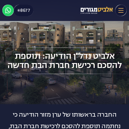
Ski
8677
t
conten
ראשי
אודות אלביט מגורים
אלביט נדל"ן הודיעה: תוספת
להסכם רכישת חברת הבת חדשה
פרויקטים
תחומי פעילות
אלביט נדל"ן
החברה בראשותו של ערן מזור הודיעה כי
כתבו עלינו
נחתמה תוספת להסכם לרכישת חברת הבת,