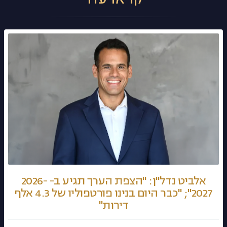
אלביט נדל"ן: "הצפת הערך תגיע ב- 2026-
2027"; "כבר היום בנינו פורטפוליו של 4.3 אלף
דירות"