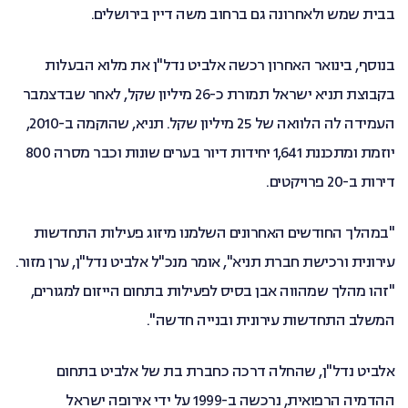
בבית שמש ולאחרונה גם ברחוב משה דיין בירושלים.
בנוסף, בינואר האחרון רכשה אלביט נדל"ן את מלוא הבעלות
בקבוצת תניא ישראל תמורת כ-26 מיליון שקל, לאחר שבדצמבר
העמידה לה הלוואה של 25 מיליון שקל. תניא, שהוקמה ב-2010,
יוזמת ומתכננת 1,641 יחידות דיור בערים שונות וכבר מסרה 800
דירות ב-20 פרויקטים.
"במהלך החודשים האחרונים השלמנו מיזוג פעילות התחדשות
עירונית ורכישת חברת תניא", אומר מנכ"ל אלביט נדל"ן, ערן מזור.
"זהו מהלך שמהווה אבן בסיס לפעילות בתחום הייזום למגורים,
המשלב התחדשות עירונית ובנייה חדשה".
אלביט נדל"ן, שהחלה דרכה כחברת בת של אלביט בתחום
ההדמיה הרפואית, נרכשה ב-1999 על ידי אירופה ישראל