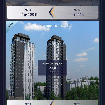
פינוי
בינוי
144 יח”ד
1008 יח”ד
בתכנון
פרויקט התחדשות עירונית
בר רב האי דוד
2,4,8
חיפה
פינוי
בינוי