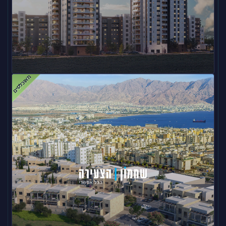
מאוכלסים
מצפה אפק O – קרית ביאליק