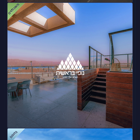
מאוכלסים
אילת סי-סיטי
בתכנון
נופי בראשית – אילת