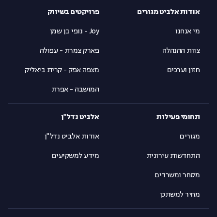
אודות אלביט מגורים
פרויקטים בשיווק
מי אנחנו
Joy - נופי בן שמן
צוות ההנהלה
פארק צמרת - עפולה
חזון וערכים
מצפה אפק - קרית ביאליק
המושבה - אפרת
תחומי פעילות
אלביט נדל"ן
מגורים
אודות אלביט נדל"ן
התחדשות עירונית
מידע למשקיעים
מסחר ומשרדים
מחיר למשתכן