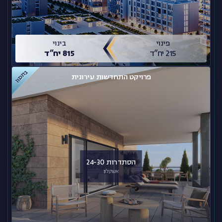
פינוי
בינוי
215 יח”ד
815 יח”ד
בתכנון
פרויקט התחדשות עירונית
הסתדרות 24-30
אשקלון