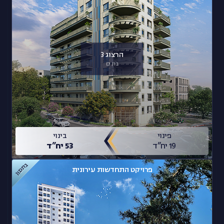
הרצוג 3
בת ים
פינוי
בינוי
19 יח”ד
53 יח”ד
בתכנון
פרויקט התחדשות עירונית