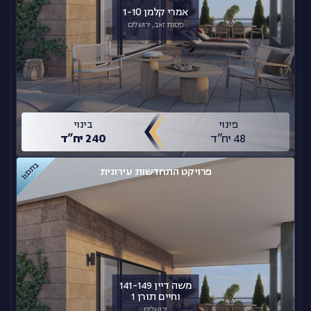
אמרי קלמן 1-10
פסגת זאב, ירושלים
פינוי
בינוי
48 יח”ד
240 יח”ד
בתכנון
פרויקט התחדשות עירונית
משה דיין 141-149
וחיים תורן 1
ירושלים