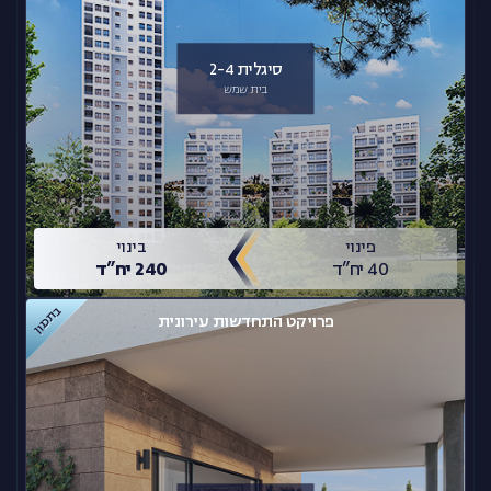
סיגלית 2-4
בית שמש
פינוי
בינוי
40 יח”ד
240 יח”ד
בתכנון
פרויקט התחדשות עירונית