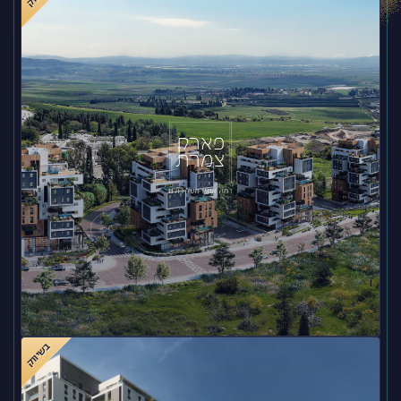
בשיווק
פארק צמרת – עפולה