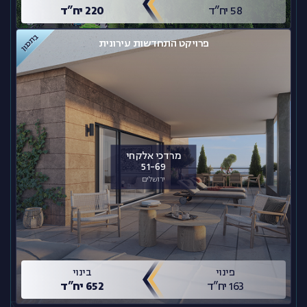
58 יח”ד
220 יח”ד
בתכנון
פרויקט התחדשות עירונית
מרדכי אלקחי
51-69
ירושלים
פינוי
בינוי
163 יח”ד
652 יח”ד