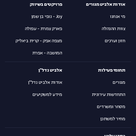
אודות אלביט מגורים
פרויקטים בשיווק
מי אנחנו
Joy - נופי בן שמן
צוות ההנהלה
פארק צמרת - עפולה
חזון וערכים
מצפה אפק - קרית ביאליק
המושבה - אפרת
תחומי פעילות
אלביט נדל"ן
מגורים
אודות אלביט נדל"ן
התחדשות עירונית
מידע למשקיעים
מסחר ומשרדים
מחיר למשתכן