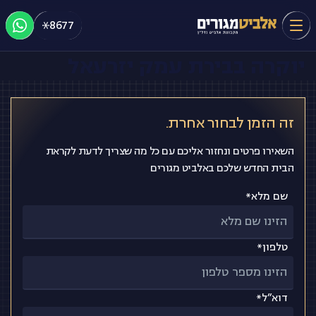
רובע השדה באילת
Ski
8677
t
פארק צמרת, עפולה – מגורי
conten
יוקרה בבירת עמק יזרעאל
ראשי
אודות אלביט מגורים
זה הזמן לבחור אחרת.
השאירו פרטים ונחזור אליכם עם כל מה שצריך לדעת לקראת
פרויקטים
הבית החדש שלכם באלביט מגורים
שם מלא*
תחומי פעילות
טלפון*
אלביט נדל"ן
דוא”ל*
כתבו עלינו