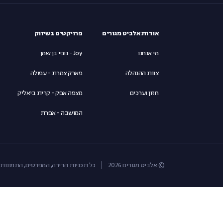
אודות אלביט מגורים
פרויקטים בשיווק
מי אנחנו
Joy - נופי בן שמן
צוות ההנהלה
פארק צמרת - עפולה
חזון וערכים
מצפה אפק - קרית ביאליק
המושבה - אפרת
© אלביט מגורים 2026
כל תכניות הדירה, המפרטים, התמונות 