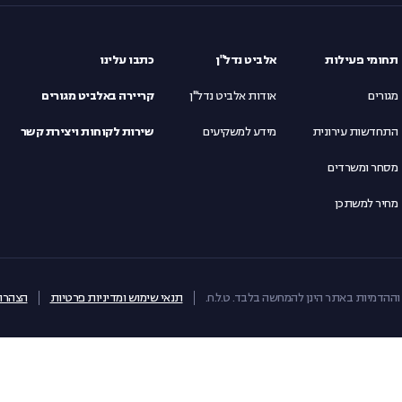
תחומי פעילות
אלביט נדל"ן
כתבו עלינו
מגורים
אודות אלביט נדל"ן
קריירה באלביט מגורים
התחדשות עירונית
מידע למשקיעים
שירות לקוחות ויצירת קשר
מסחר ומשרדים
מחיר למשתכן
וההדמיות באתר הינן להמחשה בלבד. ט.ל.ח.
תנאי שימוש ומדיניות פרטיות
הצהרת