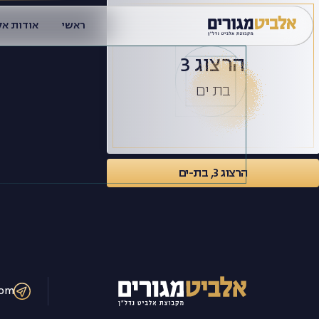
Ski
t
ראשי
אודות אל
conten
הרצוג 3
בת ים
הרצוג 3, בת-ים
com