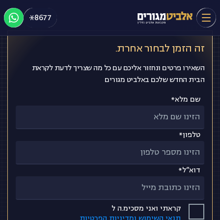
רובע השדה באילת
Ski
8677
t
conten
זה הזמן לבחור אחרת.
ראשי
השאירו פרטים ונחזור אליכם עם כל מה שצריך לדעת לקראת
הבית החדש שלכם באלביט מגורים
אודות אלביט מגורים
שם מלא*
פרויקטים
טלפון*
תחומי פעילות
דוא”ל*
אלביט נדל"ן
קראתי ואני מסכימ.ה ל
כתבו עלינו
תנאי השימוש ומדיניות הפרטיות