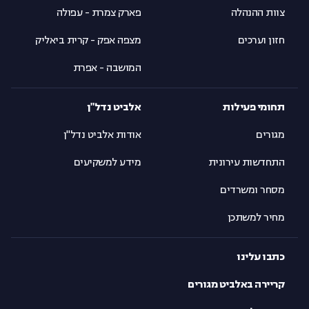
צוות ההנהלה
פארק צמרת - עפולה
חזון וערכים
מצפה אפק - קרית ביאליק
המושבה - אפרת
תחומי פעילות
אלביט נדל"ן
מגורים
אודות אלביט נדל"ן
התחדשות עירונית
מידע למשקיעים
מסחר ומשרדים
מחיר למשתכן
כתבו עלינו
קריירה באלביט מגורים